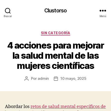
Clustorso
Buscar
Menú
Categorías
SIN CATEGORÍA
4 acciones para mejorar
la salud mental de las
mujeres científicas
Por
admin
10 mayo, 2025
Autor
Fecha
de
de
la
la
publicación
publicación
Abordar los
retos de salud mental específicos de