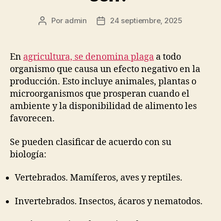
Por
admin
24 septiembre, 2025
Autor
Fecha
de
de
la
la
publicación
publicación
En
agricultura, se denomina plaga
a todo
organismo que causa un efecto negativo en la
producción. Esto incluye animales, plantas o
microorganismos que prosperan cuando el
ambiente y la disponibilidad de alimento les
favorecen.
Se pueden clasificar de acuerdo con su
biología:
Vertebrados. Mamíferos, aves y reptiles.
Invertebrados. Insectos, ácaros y nematodos.