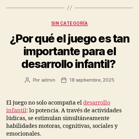
Categorías
SIN CATEGORÍA
¿Por qué el juego es tan
importante para el
desarrollo infantil?
Por
admin
18 septiembre, 2025
Autor
Fecha
de
de
la
la
publicación
publicación
El juego no solo acompaña el
desarrollo
infantil
: lo potencia. A través de actividades
lúdicas, se estimulan simultáneamente
habilidades motoras, cognitivas, sociales y
emocionales.