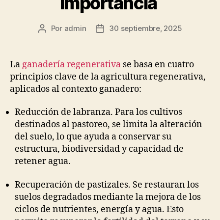
importancia
Por
admin
30 septiembre, 2025
Autor
Fecha
de
de
la
la
publicación
publicación
La
ganadería regenerativa
se basa en cuatro
principios clave de la agricultura regenerativa,
aplicados al contexto ganadero:
Reducción de labranza. Para los cultivos
destinados al pastoreo, se limita la alteración
del suelo, lo que ayuda a conservar su
estructura, biodiversidad y capacidad de
retener agua.
Recuperación de pastizales. Se restauran los
suelos degradados mediante la mejora de los
ciclos de nutrientes, energía y agua. Esto