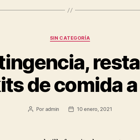
Categorías
SIN CATEGORÍA
tingencia, rest
its de comida a
Por
admin
10 enero, 2021
Autor
Fecha
de
de
la
la
publicación
publicación