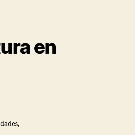
tura en
idades,