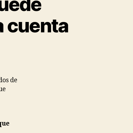
puede
a cuenta
dos de
ue
que