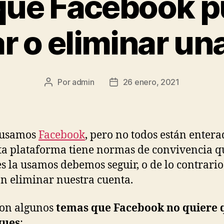
qué Facebook 
r o eliminar un
Por
admin
26 enero, 2021
Autor
Fecha
de
de
la
la
publicación
publicación
 usamos
Facebook
, pero no todos están entera
ta plataforma tiene normas de convivencia q
s la usamos debemos seguir, o de lo contrario
n eliminar nuestra cuenta.
son algunos
temas que Facebook no quiere 
ques
: