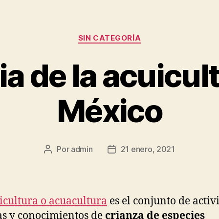
Categorías
SIN CATEGORÍA
ia de la acuicul
México
Por
admin
21 enero, 2021
Autor
Fecha
de
de
la
la
publicación
publicación
icultura o acuacultura
es el conjunto de activ
as y conocimientos de
crianza de especies