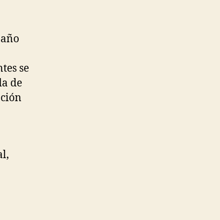
 año
tes se
da de
ación
l,