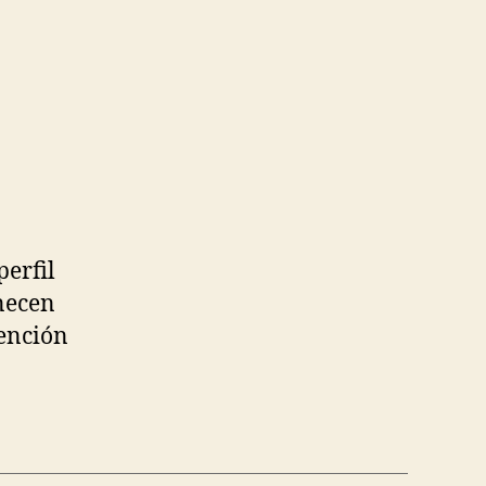
perfil
enecen
ención