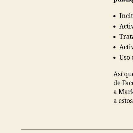
Inci
Acti
Trat
Acti
Uso 
Así que
de Fac
a Mark
a esto