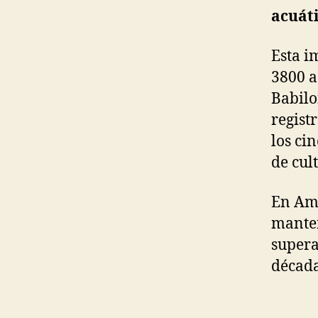
acuát
Esta i
3800 a
Babilo
regist
los ci
de cul
En Amé
manten
supera
década