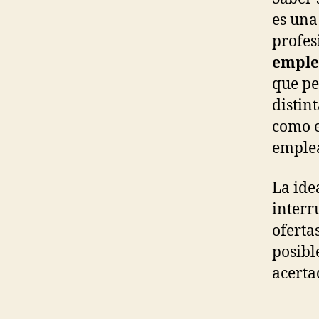
es una
profes
emple
que pe
distin
como e
emplea
La ide
interr
oferta
posibl
acerta