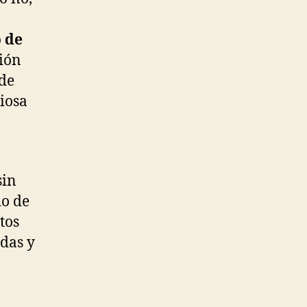
o de
ión
de
iosa
sin
do de
tos
das y