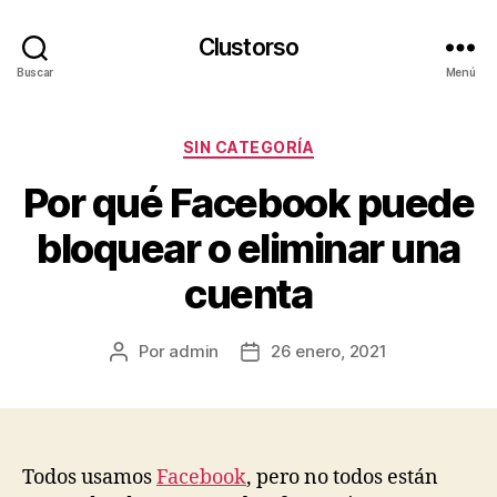
Clustorso
Buscar
Menú
Categorías
SIN CATEGORÍA
Por qué Facebook puede
bloquear o eliminar una
cuenta
Por
admin
26 enero, 2021
Autor
Fecha
de
de
la
la
publicación
publicación
Todos usamos
Facebook
, pero no todos están