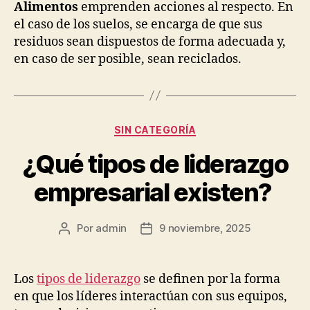
Alimentos
emprenden acciones al respecto. En
el caso de los suelos, se encarga de que sus
residuos sean dispuestos de forma adecuada y,
en caso de ser posible, sean reciclados.
Categorías
SIN CATEGORÍA
¿Qué tipos de liderazgo
empresarial existen?
Por
admin
9 noviembre, 2025
Autor
Fecha
de
de
la
la
publicación
publicación
Los
tipos de liderazgo
se definen por la forma
en que los líderes interactúan con sus equipos,