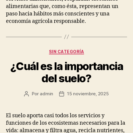
alimentarias que, como ésta, representan un
paso hacia hábitos más conscientes y una
economía agrícola responsable.
Categorías
SIN CATEGORÍA
¿Cuál es la importancia
del suelo?
Por
admin
15 noviembre, 2025
Autor
Fecha
de
de
la
la
publicación
publicación
El suelo aporta casi todos los servicios y
funciones de los ecosistemas necesarios para la
vida: almacena y filtra agua, recicla nutrientes,