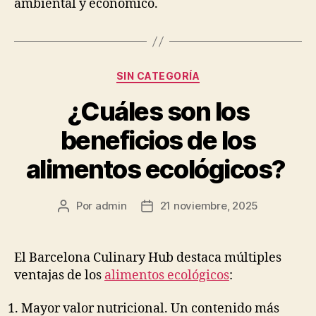
ambiental y económico.
Categorías
SIN CATEGORÍA
¿Cuáles son los
beneficios de los
alimentos ecológicos?
Por
admin
21 noviembre, 2025
Autor
Fecha
de
de
la
la
publicación
publicación
El Barcelona Culinary Hub destaca múltiples
ventajas de los
alimentos ecológicos
:
Mayor valor nutricional. Un contenido más