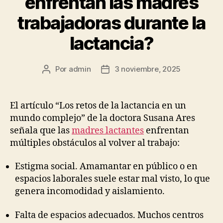
enfrentan las madres
trabajadoras durante la
lactancia?
Por
admin
3 noviembre, 2025
Autor
Fecha
de
de
la
la
publicación
publicación
El artículo “Los retos de la lactancia en un
mundo complejo” de la doctora Susana Ares
señala que las
madres lactantes
enfrentan
múltiples obstáculos al volver al trabajo:
Estigma social. Amamantar en público o en
espacios laborales suele estar mal visto, lo que
genera incomodidad y aislamiento.
Falta de espacios adecuados. Muchos centros