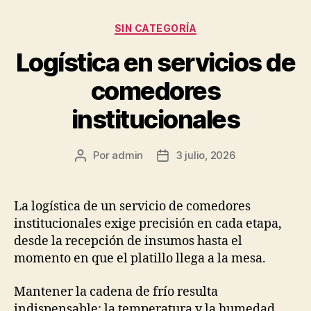
Categorías
SIN CATEGORÍA
Logística en servicios de
comedores
institucionales
Por
admin
3 julio, 2026
Autor
Fecha
de
de
la
la
publicación
publicación
La logística de un servicio de comedores
institucionales exige precisión en cada etapa,
desde la recepción de insumos hasta el
momento en que el platillo llega a la mesa.
Mantener la cadena de frío resulta
indispensable: la temperatura y la humedad