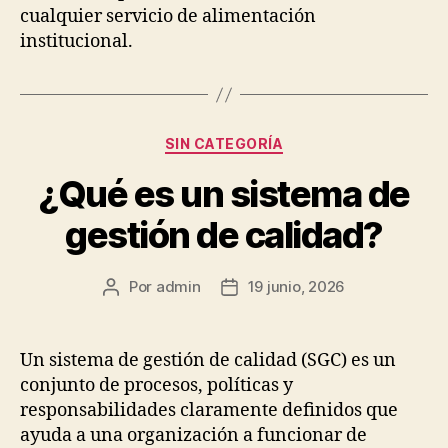
cualquier servicio de alimentación
institucional.
Categorías
SIN CATEGORÍA
¿Qué es un sistema de
gestión de calidad?
Por
admin
19 junio, 2026
Autor
Fecha
de
de
la
la
publicación
publicación
Un sistema de gestión de calidad (SGC) es un
conjunto de procesos, políticas y
responsabilidades claramente definidos que
ayuda a una organización a funcionar de