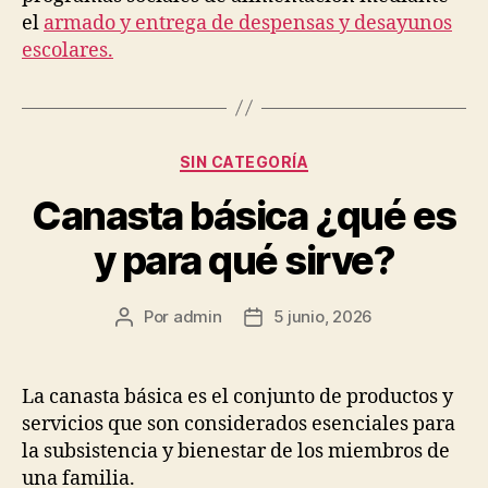
el
armado y entrega de despensas y desayunos
escolares.
Categorías
SIN CATEGORÍA
Canasta básica ¿qué es
y para qué sirve?
Por
admin
5 junio, 2026
Autor
Fecha
de
de
la
la
publicación
publicación
La canasta básica es el conjunto de productos y
servicios que son considerados esenciales para
la subsistencia y bienestar de los miembros de
una familia.