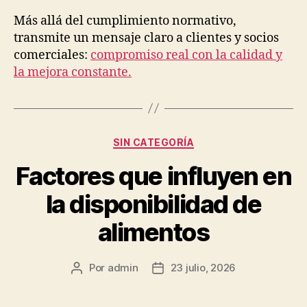
Más allá del cumplimiento normativo,
transmite un mensaje claro a clientes y socios
comerciales:
compromiso real con la calidad y
la mejora constante.
Categorías
SIN CATEGORÍA
Factores que influyen en
la disponibilidad de
alimentos
Por
admin
23 julio, 2026
Autor
Fecha
de
de
la
la