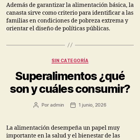
Además de garantizar la alimentación básica, la
canasta sirve como criterio para identificar a las
familias en condiciones de pobreza extrema y
orientar el diseño de políticas públicas.
Categorías
SIN CATEGORÍA
Superalimentos ¿qué
son y cuáles consumir?
Por
admin
1 junio, 2026
Autor
Fecha
de
de
la
la
publicación
publicación
La alimentación desempeña un papel muy
importante en la salud y el bienestar de las