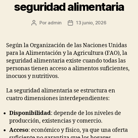
seguridad alimentaria
Por
admin
13 junio, 2026
Autor
Fecha
de
de
la
la
publicación
publicación
Según la Organización de las Naciones Unidas
para la Alimentación y la Agricultura (FAO), la
seguridad alimentaria existe
cuando todas las
personas tienen acceso a alimentos suficientes,
inocuos y nutritivos.
La seguridad alimentaria se estructura en
cuatro dimensiones interdependientes:
Disponibilidad
: depende de los niveles de
producción, existencias y comercio.
Acceso
: económico y físico, ya que una oferta
suficiente no garantiza que los hogares