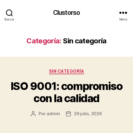
Clustorso
Buscar
Menú
Categoría:
Sin categoría
Categorías
SIN CATEGORÍA
ISO 9001: compromiso
con la calidad
Por
admin
29 julio, 2026
Autor
Fecha
de
de
la
la