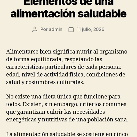
Elementos de una
alimentación saludable
Por
admin
11 julio, 2026
Autor
Fecha
de
de
la
la
publicación
publicación
Alimentarse bien significa nutrir al organismo
de forma equilibrada, respetando las
características particulares de cada persona:
edad, nivel de actividad física, condiciones de
salud y costumbres culturales.
No existe una dieta única que funcione para
todos. Existen, sin embargo, criterios comunes
que garantizan cubrir las necesidades
energéticas y nutritivas de una población sana.
La alimentación saludable se sostiene en cinco