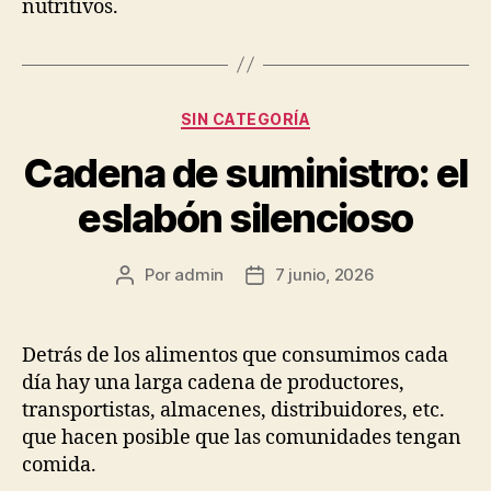
nutritivos.
Categorías
SIN CATEGORÍA
Cadena de suministro: el
eslabón silencioso
Por
admin
7 junio, 2026
Autor
Fecha
de
de
la
la
publicación
publicación
Detrás de los alimentos que consumimos cada
día hay una larga cadena de productores,
transportistas, almacenes, distribuidores, etc.
que hacen posible que las comunidades tengan
comida.