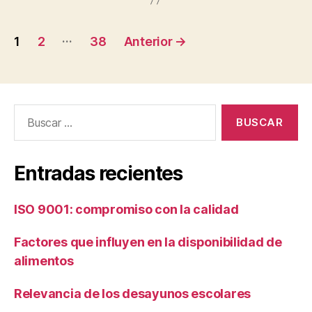
Paginación
…
1
2
38
Anterior
→
de
entradas
Buscar:
Entradas recientes
ISO 9001: compromiso con la calidad
Factores que influyen en la disponibilidad de
alimentos
Relevancia de los desayunos escolares