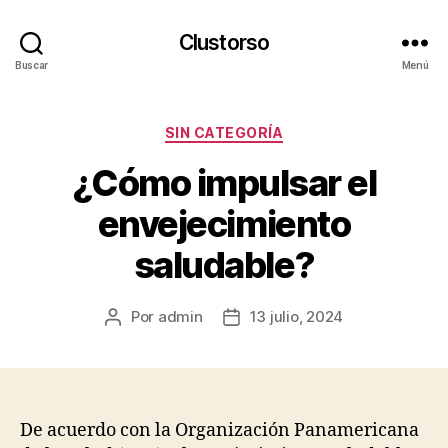
Clustorso
Buscar
Menú
Categorías
SIN CATEGORÍA
¿Cómo impulsar el
envejecimiento
saludable?
Por
admin
13 julio, 2024
Autor
Fecha
de
de
la
la
publicación
publicación
De acuerdo con la Organización Panamericana