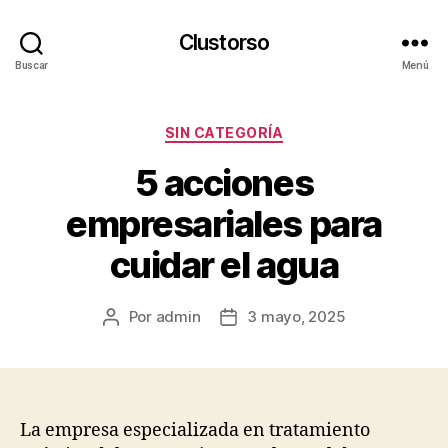
Clustorso
Buscar
Menú
Categorías
SIN CATEGORÍA
5 acciones
empresariales para
cuidar el agua
Por
admin
3 mayo, 2025
Autor
Fecha
de
de
la
la
publicación
publicación
La empresa especializada en tratamiento