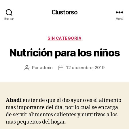
Clustorso
Buscar
Menú
Categorías
SIN CATEGORÍA
Nutrición para los niños
Por
admin
12 diciembre, 2019
Autor
Fecha
de
de
la
la
publicación
publicación
Abadí
entiende que el desayuno es el alimento
mas importante del día, por lo cual se encarga
de servir alimentos calientes y nutritivos a los
mas pequeños del hogar.