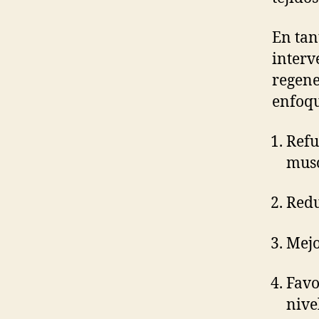
En tan
interv
regene
enfoqu
Refu
musc
Redu
Mejo
Favo
nivel