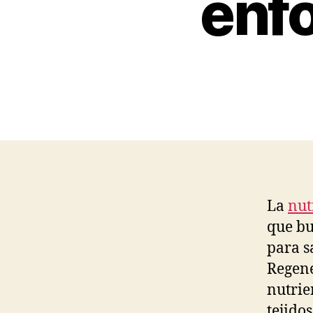
enf
La
nut
que bu
para s
Regene
nutrie
tejido