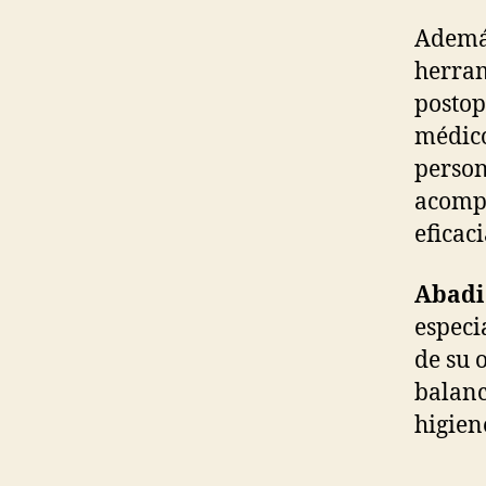
Además
herram
postop
médico
person
acompa
eficac
Abadi
especi
de su 
balanc
higien