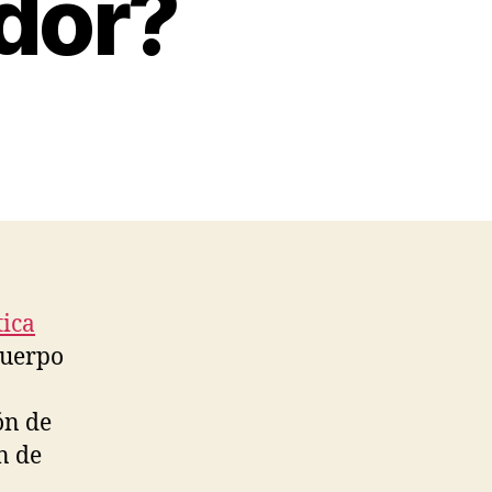
dor?
tica
cuerpo
ón de
n de