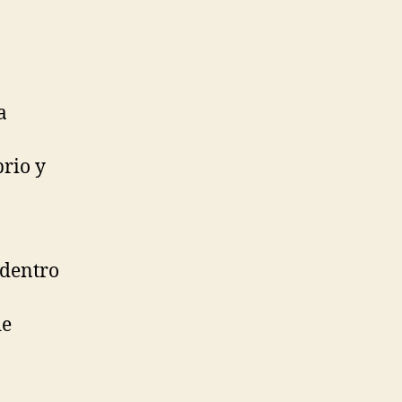
a
rio y
 dentro
de