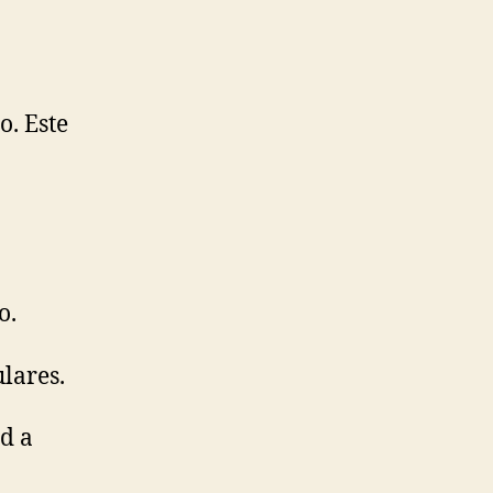
o. Este
o.
lares.
ud a