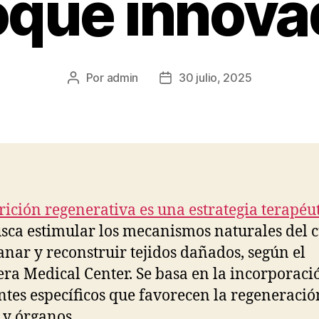
oque innova
Por
admin
30 julio, 2025
Autor
Fecha
de
de
la
la
publicación
publicación
rición regenerativa es una estrategia terapéu
sca estimular los mecanismos naturales del 
anar y reconstruir tejidos dañados, según el
ra Medical Center. Se basa en la incorporaci
ntes específicos que favorecen la regeneració
s y órganos.