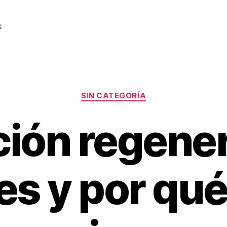
s
Categorías
SIN CATEGORÍA
ción regener
es y por qué