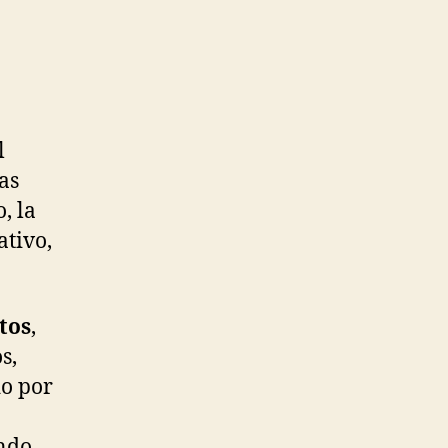
l
as
, la
ativo,
tos
,
s,
do por
ando