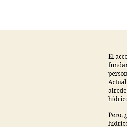
El acc
fundam
person
Actual
alrede
hídric
Pero, 
hídric