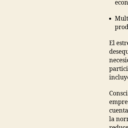
econ
Mult
prod
El est
desequ
necesi
partic
incluy
Consci
empres
cuenta
la nor
reduce