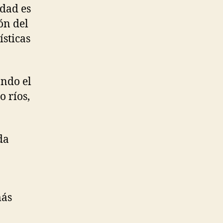
idad es
ón del
ísticas
ando el
 ríos,
da
más