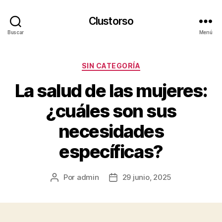
Clustorso
Buscar
Menú
Categorías
SIN CATEGORÍA
La salud de las mujeres:
¿cuáles son sus
necesidades
específicas?
Por
admin
29 junio, 2025
Autor
Fecha
de
de
la
la
publicación
publicación