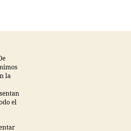
 De
umimos
n la
esentan
odo el
entar