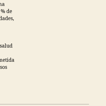
na
0 % de
dades,
 salud
metida
osos