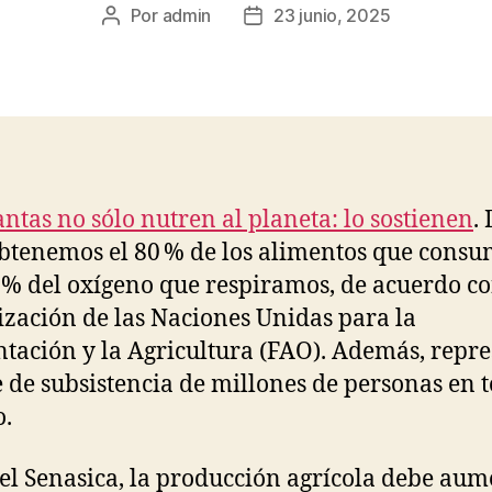
Por
admin
23 junio, 2025
Autor
Fecha
de
de
la
la
publicación
publicación
antas no sólo nutren al planeta: lo sostienen
.
obtenemos el 80 % de los alimentos que cons
8 % del oxígeno que respiramos, de acuerdo co
zación de las Naciones Unidas para la
tación y la Agricultura (FAO). Además, repr
e de subsistencia de millones de personas en t
.
el Senasica, la producción agrícola debe aum