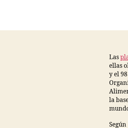
Las
pl
ellas 
y el 9
Organi
Alimen
la bas
mundo
Según 