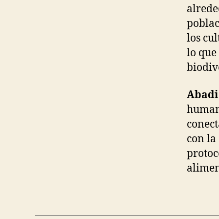
alrede
poblac
los cu
lo que
biodiv
Abadi
human
conect
con la
protoc
alimen