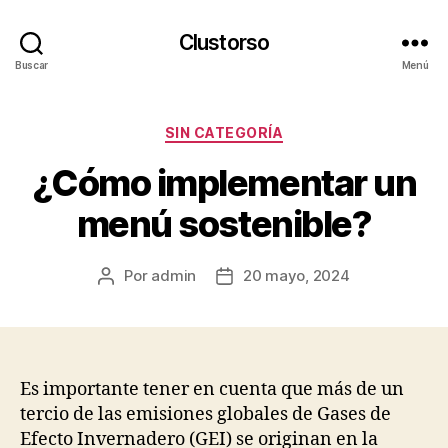
Clustorso
Buscar
Menú
Categorías
SIN CATEGORÍA
¿Cómo implementar un
menú sostenible?
Por
admin
20 mayo, 2024
Autor
Fecha
de
de
la
la
publicación
publicación
Es importante tener en cuenta que más de un
tercio de las emisiones globales de Gases de
Efecto Invernadero (GEI) se originan en la