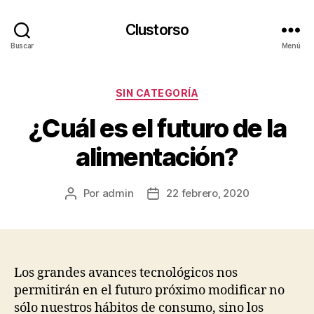
Clustorso
Buscar
Menú
Categorías
SIN CATEGORÍA
¿Cuál es el futuro de la
alimentación?
Por
admin
22 febrero, 2020
Autor
Fecha
de
de
la
la
publicación
publicación
Los grandes avances tecnológicos nos
permitirán en el futuro próximo modificar no
sólo nuestros hábitos de consumo, sino los