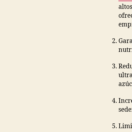
alto
ofre
emp
Gara
nutr
Redu
ultr
azúc
Incr
sede
Limi