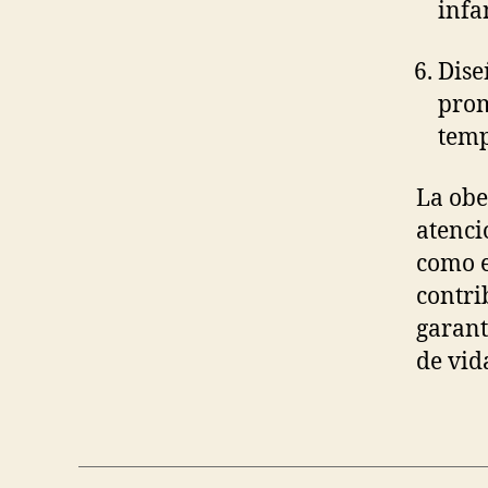
infa
Dise
prom
tem
La obe
atenci
como e
contri
garant
de vid