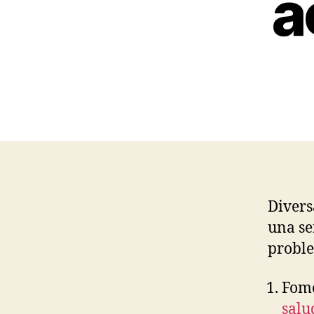
a
Divers
una se
proble
Fom
salu