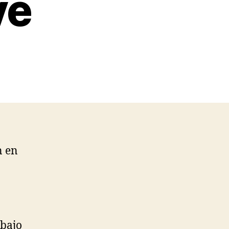
ve
n en
 bajo