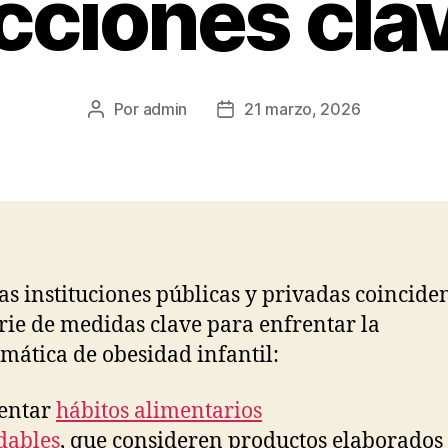
cciones cla
Por
admin
21 marzo, 2026
Autor
Fecha
de
de
la
la
publicación
publicación
as instituciones públicas y privadas coincide
rie de medidas clave para enfrentar la
mática de obesidad infantil:
entar
hábitos alimentarios
dables
, que consideren productos elaborados