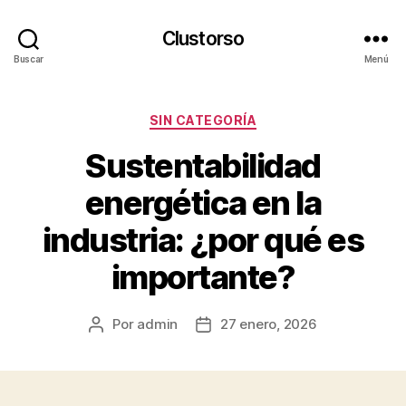
Clustorso
Buscar
Menú
Categorías
SIN CATEGORÍA
Sustentabilidad
energética en la
industria: ¿por qué es
importante?
Por
admin
27 enero, 2026
Autor
Fecha
de
de
la
la
publicación
publicación