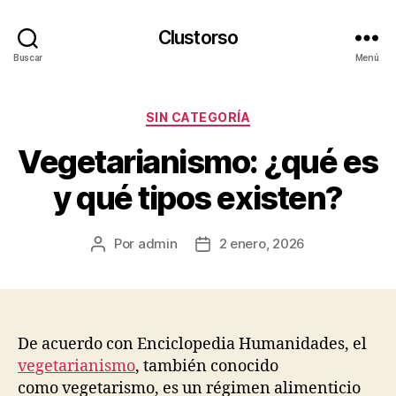
Clustorso
Buscar
Menú
Categorías
SIN CATEGORÍA
Vegetarianismo: ¿qué es
y qué tipos existen?
Por
admin
2 enero, 2026
Autor
Fecha
de
de
la
la
publicación
publicación
De acuerdo con Enciclopedia Humanidades, el
vegetarianismo
, también conocido
como vegetarismo, es un régimen alimenticio