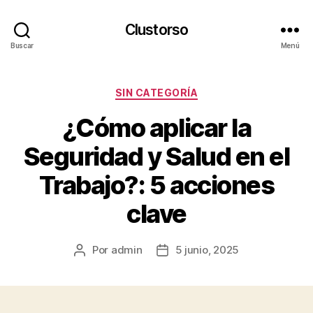
Clustorso
Buscar
Menú
Categorías
SIN CATEGORÍA
¿Cómo aplicar la
Seguridad y Salud en el
Trabajo?: 5 acciones
clave
Por
admin
5 junio, 2025
Autor
Fecha
de
de
la
la
publicación
publicación