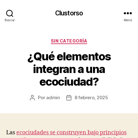
Clustorso
Buscar
Menú
Categorías
SIN CATEGORÍA
¿Qué elementos
integran a una
ecociudad?
Por
admin
8 febrero, 2025
Autor
Fecha
de
de
la
la
publicación
publicación
Las
ecociudades se construyen bajo principios