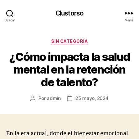
Clustorso
Buscar
Menú
Categorías
SIN CATEGORÍA
¿Cómo impacta la salud
mental en la retención
de talento?
Por
admin
25 mayo, 2024
Autor
Fecha
de
de
la
la
publicación
publicación
En la era actual, donde el bienestar emocional