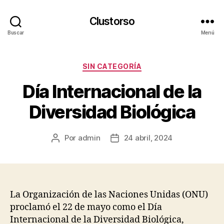
Clustorso
Buscar
Menú
Categorías
SIN CATEGORÍA
Día Internacional de la
Diversidad Biológica
Por
admin
24 abril, 2024
Autor
Fecha
de
de
la
la
publicación
publicación
La Organización de las Naciones Unidas (ONU)
proclamó el 22 de mayo como el Día
Internacional de la Diversidad Biológica,