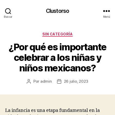
Clustorso
Buscar
Menú
Categorías
SIN CATEGORÍA
¿Por qué es importante
celebrar a los niñas y
niños mexicanos?
Por
admin
26 julio, 2023
Autor
Fecha
de
de
la
la
publicación
publicación
La infancia es una etapa fundamental en la