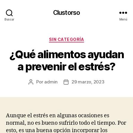
Clustorso
Buscar
Menú
Categorías
SIN CATEGORÍA
¿Qué alimentos ayudan
a prevenir el estrés?
Por
admin
29 marzo, 2023
Autor
Fecha
de
de
la
la
publicación
publicación
Aunque el estrés en algunas ocasiones es
normal, no es bueno sufrirlo todo el tiempo. Por
esto, es una buena opción incorporar los