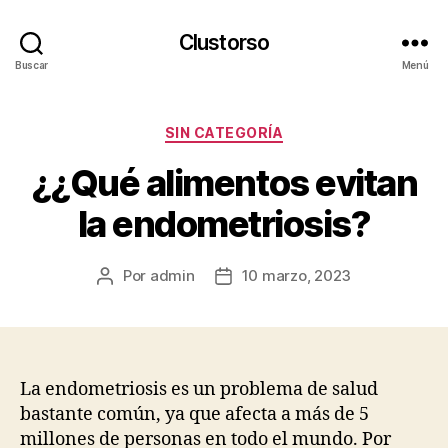
Clustorso
Buscar
Menú
Categorías
SIN CATEGORÍA
¿¿Qué alimentos evitan
la endometriosis?
Por
admin
10 marzo, 2023
Autor
Fecha
de
de
la
la
publicación
publicación
La endometriosis es un problema de salud
bastante común, ya que afecta a más de 5
millones de personas en todo el mundo. Por