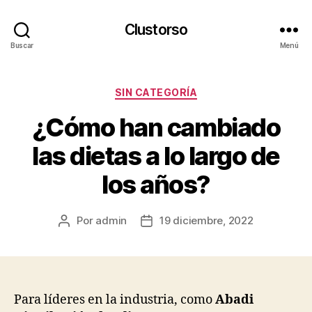
Clustorso
Buscar
Menú
Categorías
SIN CATEGORÍA
¿Cómo han cambiado
las dietas a lo largo de
los años?
Por
admin
19 diciembre, 2022
Autor
Fecha
de
de
la
la
publicación
publicación
Para líderes en la industria, como
Abadi