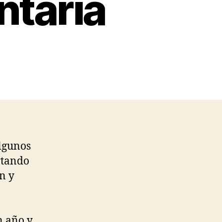
ntaria
algunos
rtando
n y
n año y