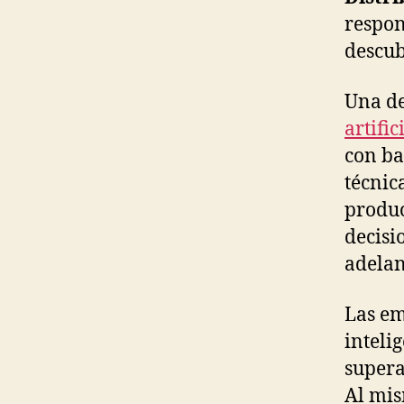
respon
descub
Una de
artific
con ba
técnic
produc
decisi
adelan
Las em
inteli
supera
Al mis