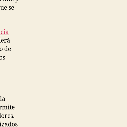
ue se
ncia
derá
o de
os
la
ermite
ores.
lizados