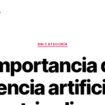
s
Categorías
SIN CATEGORÍA
mportancia 
encia artific