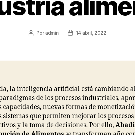
dustria alime
Por
admin
14 abril, 2022
Autor
Fecha
de
de
la
la
publicación
publicación
da, la inteligencia artificial está cambiando 
 paradigmas de los procesos industriales, apo
 capacidades, nuevas formas de monetizació
 sistemas que permiten mejorar los procesos
tivos y la toma de decisiones. Por ello,
Abadi
ibución de Alimentos
se transforman año co