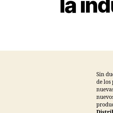
la in
Sin du
de los
nuevas
nuevos
produc
Distr