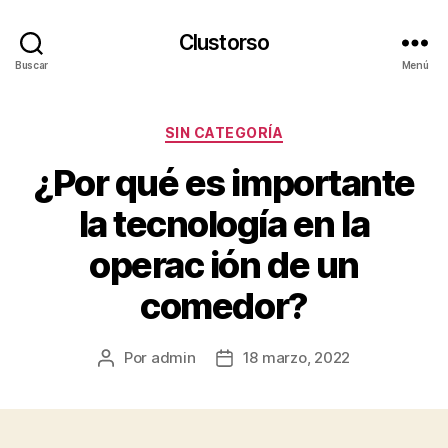
Clustorso
Buscar
Menú
Categorías
SIN CATEGORÍA
¿Por qué es importante
la tecnología en la
operac ión de un
comedor?
Por
admin
18 marzo, 2022
Autor
Fecha
de
de
la
la
publicación
publicación