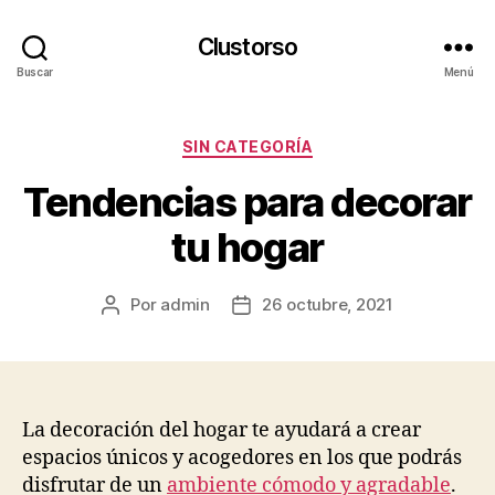
Clustorso
Buscar
Menú
Categorías
SIN CATEGORÍA
Tendencias para decorar
tu hogar
Por
admin
26 octubre, 2021
Autor
Fecha
de
de
la
la
publicación
publicación
La decoración del hogar te ayudará a crear
espacios únicos y acogedores en los que podrás
disfrutar de un
ambiente cómodo y agradable
.