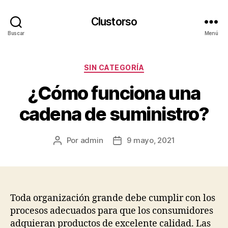
Clustorso
Buscar
Menú
Categorías
SIN CATEGORÍA
¿Cómo funciona una
cadena de suministro?
Por
admin
9 mayo, 2021
Autor
Fecha
de
de
la
la
publicación
publicación
Toda organización grande debe cumplir con los
procesos adecuados para que los consumidores
adquieran productos de excelente calidad. Las