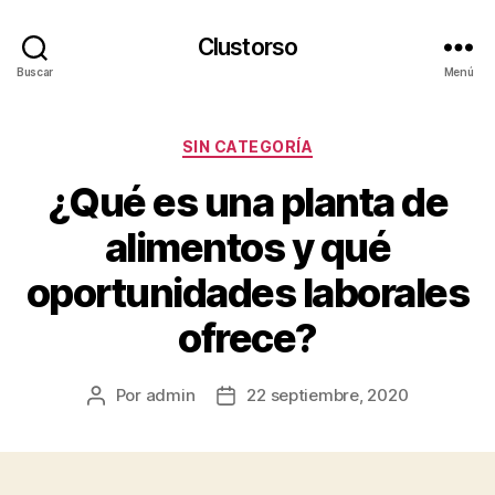
Clustorso
Buscar
Menú
Categorías
SIN CATEGORÍA
¿Qué es una planta de
alimentos y qué
oportunidades laborales
ofrece?
Por
admin
22 septiembre, 2020
Autor
Fecha
de
de
la
la
publicación
publicación