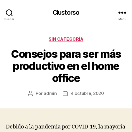
Clustorso
Buscar
Menú
Categorías
SIN CATEGORÍA
Consejos para ser más
productivo en el home
office
Por
admin
4 octubre, 2020
Autor
Fecha
de
de
la
la
publicación
publicación
Debido a la pandemia por COVID-19, la mayoría